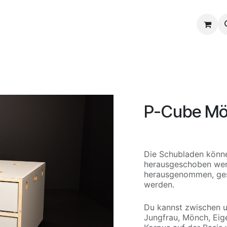
Cube Tester
Insights
P-Cube M
Die Schubladen könne
herausgeschoben wer
herausgenommen, ges
werden.
Du kannst zwischen 
Jungfrau,
Mönch
,
Eig