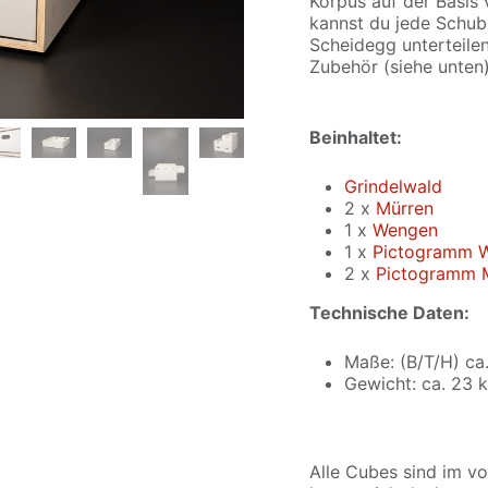
Korpus auf der Basis
kannst du jede Schub
Scheidegg unterteile
Zubehör (siehe unten)
Beinhaltet:
Grindelwald
2 x
Mürren
1 x
Wengen
1 x
Pictogramm W
2 x
Pictogramm M
Technische Daten:
Maße: (B/T/H) ca
Gewicht: ca. 23 
Alle Cubes sind im v