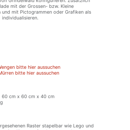
 von
Grindelwald
konfigurieren. Zusätzlich
lade mit der Grossen- bzw. Kleine
n und mit Pictogrammen oder Grafiken als
 individualisieren.
engen bitte hier aussuchen
ürren bitte hier aussuchen
. 60 cm x 60 cm x 40 cm
kg
orgesehenen Raster stapelbar wie Lego und