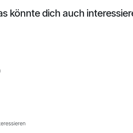
s könnte dich auch interessie
u
teressieren